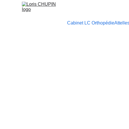
Cabinet LC Orthopédie
Attelle
RELATIONSHIPS
Ester S. Dossenbach
1/1/2025
1 min read